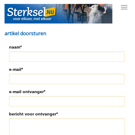
Toggl
navig
artikel doorsturen
naam*
e-mail*
e-mail ontvanger*
bericht voor ontvanger*