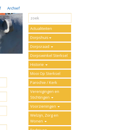
f
Archief
Actualiteiten
Dorpshuis
Dorpsraad
Dorpswinkel Sterksel
Historie
Mooi Op Sterksel
Parochie / Kerk
Verenigingen en
Stichtingen
Voorzieningen
Welzijn, Zorg en
Wonen