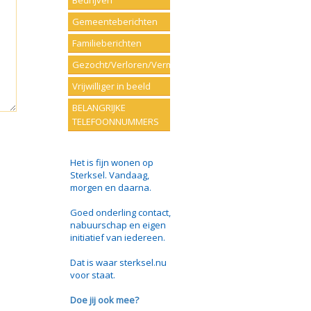
Bedrijven
Gemeenteberichten
Familieberichten
Gezocht/Verloren/Vermist
Vrijwilliger in beeld
BELANGRIJKE
TELEFOONNUMMERS
Het is fijn wonen op
Sterksel. Vandaag,
morgen en daarna.
Goed onderling contact,
nabuurschap en eigen
initiatief van iedereen.
Dat is waar sterksel.nu
voor staat.
Doe jij ook mee?