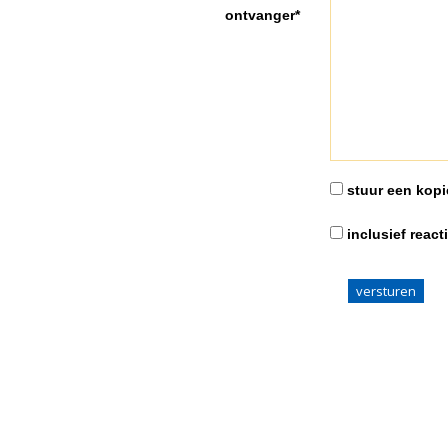
ontvanger*
stuur een kopie
inclusief react
versturen