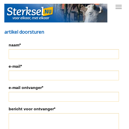
Toggl
navig
artikel doorsturen
naam*
e-mail*
e-mail ontvanger*
bericht voor ontvanger*