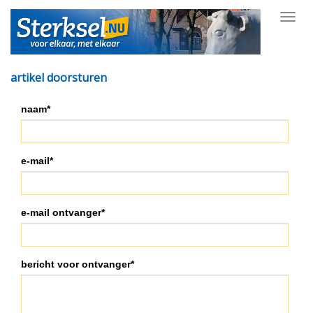
Toggl
navig
artikel doorsturen
naam*
e-mail*
e-mail ontvanger*
bericht voor ontvanger*