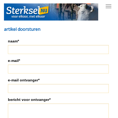
Toggl
navig
artikel doorsturen
naam*
e-mail*
e-mail ontvanger*
bericht voor ontvanger*