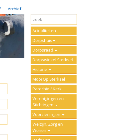
f
Archief
Actualiteiten
Dorpshuis
Dorpsraad
Dorpswinkel Sterksel
Historie
Mooi Op Sterksel
Parochie / Kerk
Verenigingen en
Stichtingen
Voorzieningen
Welzijn, Zorg en
Wonen