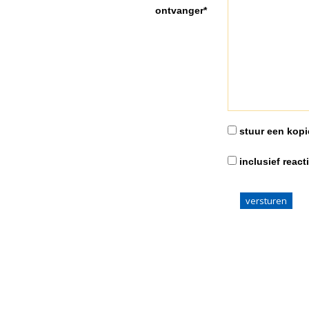
ontvanger*
stuur een kopie
inclusief react
versturen