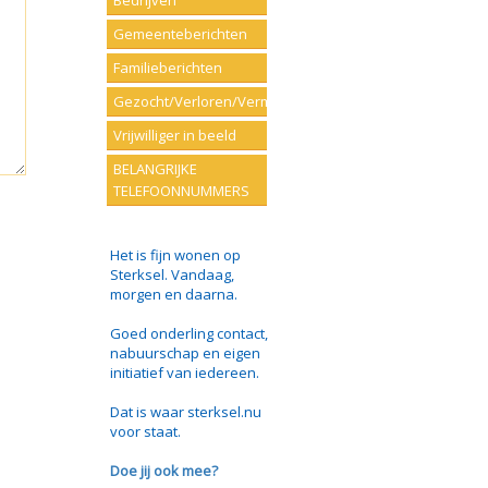
Bedrijven
Gemeenteberichten
Familieberichten
Gezocht/Verloren/Vermist
Vrijwilliger in beeld
BELANGRIJKE
TELEFOONNUMMERS
Het is fijn wonen op
Sterksel. Vandaag,
morgen en daarna.
Goed onderling contact,
nabuurschap en eigen
initiatief van iedereen.
Dat is waar sterksel.nu
voor staat.
Doe jij ook mee?