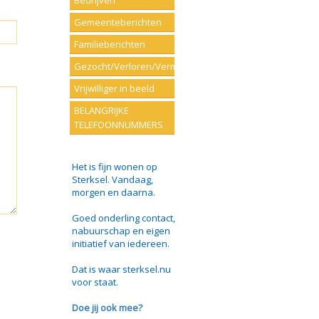
Bedrijven
Gemeenteberichten
Familieberichten
Gezocht/Verloren/Vermist
Vrijwilliger in beeld
BELANGRIJKE
TELEFOONNUMMERS
Het is fijn wonen op
Sterksel. Vandaag,
morgen en daarna.
Goed onderling contact,
nabuurschap en eigen
initiatief van iedereen.
Dat is waar sterksel.nu
voor staat.
Doe jij ook mee?