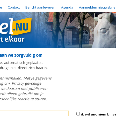
e
Contact
Bericht aanleveren
Agenda
Aanmelden nieuwsbrie
gaan we zorgvuldig om
iet automatisch geplaatst,
rage niet direct zichtbaar is.
kennismaken. Met je gegevens
g om. Privacy gevoelige
 we daarom niet publiceren.
rdt alleen gebruikt om je
soonlijke reactie te sturen.
ik wil anoniem blijv