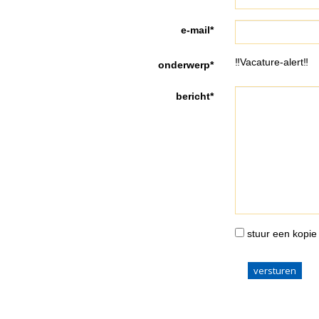
e-mail*
‼️Vacature-alert‼️
onderwerp*
bericht*
stuur een kopie 
versturen