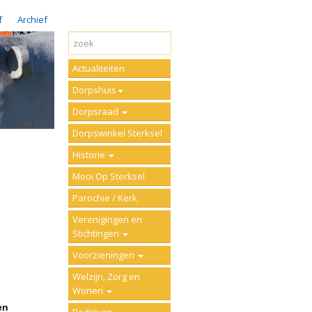
f
Archief
Actualiteiten
Dorpshuis
Dorpsraad
Dorpswinkel Sterksel
Historie
Mooi Op Sterksel
Parochie / Kerk
Verenigingen en
Stichtingen
Voorzieningen
Welzijn, Zorg en
Wonen
en