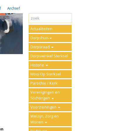
f
Archief
Actualiteiten
Dorpshuis
Dorpsraad
Dorpswinkel Sterksel
Historie
Mooi Op Sterksel
Parochie / Kerk
Verenigingen en
Stichtingen
Voorzieningen
Welzijn, Zorg en
Wonen
en