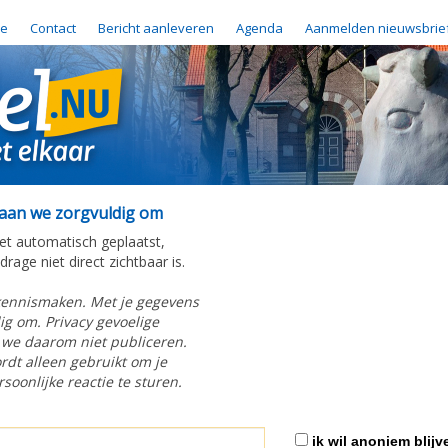
e
Contact
Bericht aanleveren
Agenda
Aanmelden nieuwsbrie
gaan we zorgvuldig om
iet automatisch geplaatst,
rage niet direct zichtbaar is.
kennismaken. Met je gegevens
g om. Privacy gevoelige
 we daarom niet publiceren.
rdt alleen gebruikt om je
soonlijke reactie te sturen.
ik wil anoniem blijv