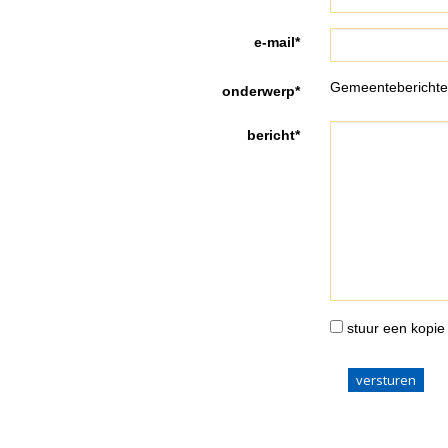
e-mail*
Gemeenteberichte
onderwerp*
bericht*
stuur een kopie 
versturen