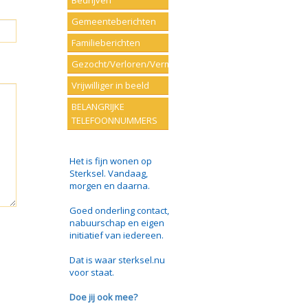
Bedrijven
Gemeenteberichten
Familieberichten
Gezocht/Verloren/Vermist
Vrijwilliger in beeld
BELANGRIJKE
TELEFOONNUMMERS
Het is fijn wonen op
Sterksel. Vandaag,
morgen en daarna.
Goed onderling contact,
nabuurschap en eigen
initiatief van iedereen.
Dat is waar sterksel.nu
voor staat.
Doe jij ook mee?