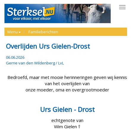
Toggl
navig
Menu
Familieberichten
Overlijden Urs Gielen-Drost
06.06.2026
Gerrie van den Wildenberg / LvL
Bedroefd, maar met mooie herinneringen geven wij kennis
van het overlijden van
onze moeder, oma en overgrootmoeder
Urs Gielen - Drost
echtgenote van
Wim Gielen †