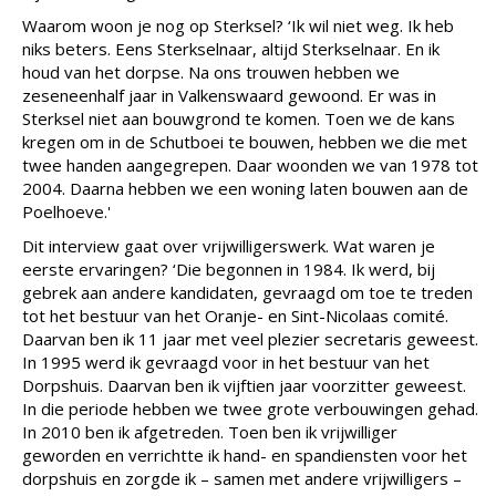
Waarom woon je nog op Sterksel? ‘Ik wil niet weg. Ik heb
niks beters. Eens Sterkselnaar, altijd Sterkselnaar. En ik
houd van het dorpse. Na ons trouwen hebben we
zeseneenhalf jaar in Valkenswaard gewoond. Er was in
Sterksel niet aan bouwgrond te komen. Toen we de kans
kregen om in de Schutboei te bouwen, hebben we die met
twee handen aangegrepen. Daar woonden we van 1978 tot
2004. Daarna hebben we een woning laten bouwen aan de
Poelhoeve.'
Dit interview gaat over vrijwilligerswerk. Wat waren je
eerste ervaringen? ‘Die begonnen in 1984. Ik werd, bij
gebrek aan andere kandidaten, gevraagd om toe te treden
tot het bestuur van het Oranje- en Sint-Nicolaas comité.
Daarvan ben ik 11 jaar met veel plezier secretaris geweest.
In 1995 werd ik gevraagd voor in het bestuur van het
Dorpshuis. Daarvan ben ik vijftien jaar voorzitter geweest.
In die periode hebben we twee grote verbouwingen gehad.
In 2010 ben ik afgetreden. Toen ben ik vrijwilliger
geworden en verrichtte ik hand- en spandiensten voor het
dorpshuis en zorgde ik – samen met andere vrijwilligers –