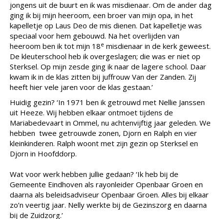
jongens uit de buurt en ik was misdienaar. Om de ander dag
ging ik bij mijn heeroom, een broer van mijn opa, in het
kapelletje op Laus Deo de mis dienen. Dat kapelletje was
speciaal voor hem gebouwd. Na het overlijden van
e
heeroom ben ik tot mijn 18
misdienaar in de kerk geweest.
De kleuterschool heb ik overgeslagen; die was er niet op
Sterksel. Op mijn zesde ging ik naar de lagere school. Daar
kwam ik in de klas zitten bij juffrouw Van der Zanden. Zij
heeft hier vele jaren voor de klas gestaan.’
Huidig gezin? ‘In 1971 ben ik getrouwd met Nellie Janssen
uit Heeze. Wij hebben elkaar ontmoet tijdens de
Mariabedevaart in Ommel, nu achtenvijftig jaar geleden. We
hebben twee getrouwde zonen, Djorn en Ralph en vier
kleinkinderen. Ralph woont met zijn gezin op Sterksel en
Djorn in Hoofddorp.
Wat voor werk hebben jullie gedaan? ‘Ik heb bij de
Gemeente Eindhoven als rayonleider Openbaar Groen en
daarna als beleidsadviseur Openbaar Groen. Alles bij elkaar
zo’n veertig jaar. Nelly werkte bij de Gezinszorg en daarna
bij de Zuidzorg.’