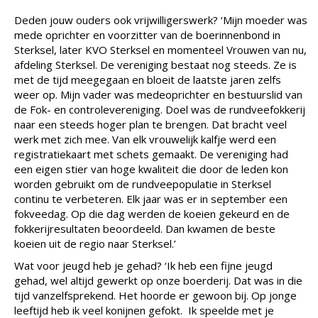
Deden jouw ouders ook vrijwilligerswerk? ‘Mijn moeder was
mede oprichter en voorzitter van de boerinnenbond in
Sterksel, later KVO Sterksel en momenteel Vrouwen van nu,
afdeling Sterksel. De vereniging bestaat nog steeds. Ze is
met de tijd meegegaan en bloeit de laatste jaren zelfs
weer op. Mijn vader was medeoprichter en bestuurslid van
de Fok- en controlevereniging. Doel was de rundveefokkerij
naar een steeds hoger plan te brengen. Dat bracht veel
werk met zich mee. Van elk vrouwelijk kalfje werd een
registratiekaart met schets gemaakt. De vereniging had
een eigen stier van hoge kwaliteit die door de leden kon
worden gebruikt om de rundveepopulatie in Sterksel
continu te verbeteren. Elk jaar was er in september een
fokveedag. Op die dag werden de koeien gekeurd en de
fokkerijresultaten beoordeeld. Dan kwamen de beste
koeien uit de regio naar Sterksel.’
Wat voor jeugd heb je gehad? ‘Ik heb een fijne jeugd
gehad, wel altijd gewerkt op onze boerderij. Dat was in die
tijd vanzelfsprekend. Het hoorde er gewoon bij. Op jonge
leeftijd heb ik veel konijnen gefokt. Ik speelde met je