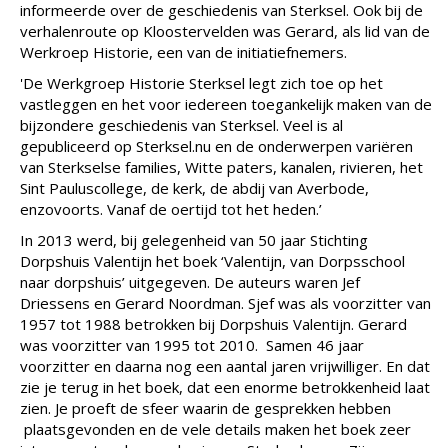
informeerde over de geschiedenis van Sterksel. Ook bij de
verhalenroute op Kloostervelden was Gerard, als lid van de
Werkroep Historie, een van de initiatiefnemers.
'De Werkgroep Historie Sterksel legt zich toe op het
vastleggen en het voor iedereen toegankelijk maken van de
bijzondere geschiedenis van Sterksel. Veel is al
gepubliceerd op Sterksel.nu en de onderwerpen variëren
van Sterkselse families, Witte paters, kanalen, rivieren, het
Sint Pauluscollege, de kerk, de abdij van Averbode,
enzovoorts. Vanaf de oertijd tot het heden.’
In 2013 werd, bij gelegenheid van 50 jaar Stichting
Dorpshuis Valentijn het boek ‘Valentijn, van Dorpsschool
naar dorpshuis’ uitgegeven. De auteurs waren Jef
Driessens en Gerard Noordman. Sjef was als voorzitter van
1957 tot 1988 betrokken bij Dorpshuis Valentijn. Gerard
was voorzitter van 1995 tot 2010. Samen 46 jaar
voorzitter en daarna nog een aantal jaren vrijwilliger. En dat
zie je terug in het boek, dat een enorme betrokkenheid laat
zien. Je proeft de sfeer waarin de gesprekken hebben
plaatsgevonden en de vele details maken het boek zeer