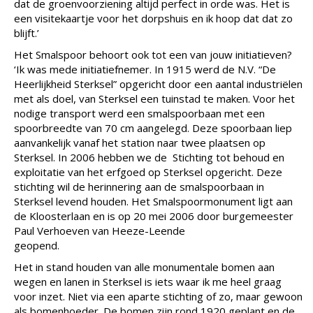
dat de groenvoorziening altijd perfect in orde was. Het is
een visitekaartje voor het dorpshuis en ik hoop dat dat zo
blijft.’
Het Smalspoor behoort ook tot een van jouw initiatieven?
‘Ik was mede initiatiefnemer. In 1915 werd de N.V. “De
Heerlijkheid Sterksel” opgericht door een aantal industriëlen
met als doel, van Sterksel een tuinstad te maken. Voor het
nodige transport werd een smalspoorbaan met een
spoorbreedte van 70 cm aangelegd. Deze spoorbaan liep
aanvankelijk vanaf het station naar twee plaatsen op
Sterksel. In 2006 hebben we de Stichting tot behoud en
exploitatie van het erfgoed op Sterksel opgericht. Deze
stichting wil de herinnering aan de smalspoorbaan in
Sterksel levend houden. Het Smalspoormonument ligt aan
de Kloosterlaan en is op 20 mei 2006 door burgemeester
Paul Verhoeven van Heeze-Leende
geopend.
Het in stand houden van alle monumentale bomen aan
wegen en lanen in Sterksel is iets waar ik me heel graag
voor inzet. Niet via een aparte stichting of zo, maar gewoon
als bomenhoeder. De bomen zijn rond 1920 geplant en de