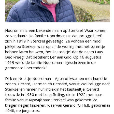
Noordman is een bekende naam op Sterksel. Waar komen
ze vandaan? ‘De familie Noordman uit Woubrugge heeft
zich in 1919 in Sterksel gevestigd. Ze vonden een mooi
plekje op Sterksel waarop zij de woning met het torentje
hebben laten bouwen, ‘het kasteeltje’ dat de naam Laus
Deo kreeg. Dat betekent Eer aan God. Op 16 augustus
1919 werd de familie Noordman ingeschreven in de
gemeente Soerendonk.’
Dirk en Neeltje Noordman – Agterof kwamen met hun drie
zonen, Gerard, Herman en Bernard, vanuit Woubrugge naar
Sterksel en namen hun intrek in het kasteeltje. Gerard
trouwde in 1930 met Lena Reiling, die in 1922 met haar
familie vanuit Rijswijk naar Sterksel was gekomen. Ze
kregen negen kinderen, waarvan Gerard (G.Th.J), geboren in
1948, de jongste is.