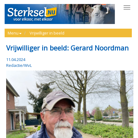
Toggl
navig
Menu
Vrijwilliger in beeld
Vrijwilliger in beeld: Gerard Noordman
11.04.2024
Redactie/WvL