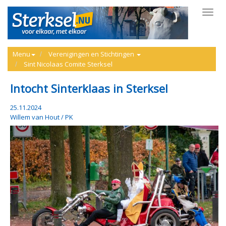
Toggl
navig
Menu
Verenigingen en Stichtingen
Sint Nicolaas Comite Sterksel
Intocht Sinterklaas in Sterksel
25.11.2024
Willem van Hout / PK